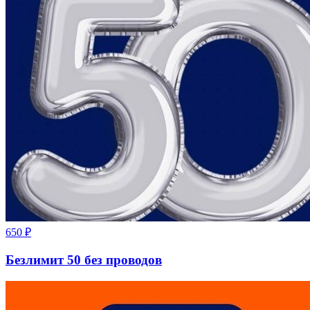
650
₽
Безлимит 50 без проводов